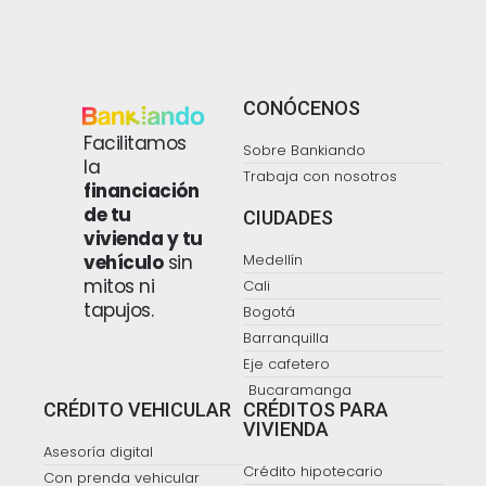
CONÓCENOS
Facilitamos
Sobre Bankiando
la
Trabaja con nosotros
financiación
de tu
CIUDADES
vivienda y tu
vehículo
sin
Medellín
mitos ni
Cali
tapujos.
Bogotá
Barranquilla
Eje cafetero
Bucaramanga
CRÉDITO VEHICULAR
CRÉDITOS PARA
VIVIENDA
Asesoría digital
Crédito hipotecario
Con prenda vehicular