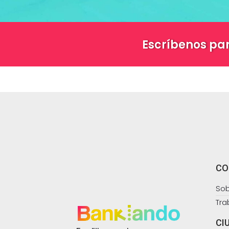
Escríbenos pa
CO
Sob
Tra
CI